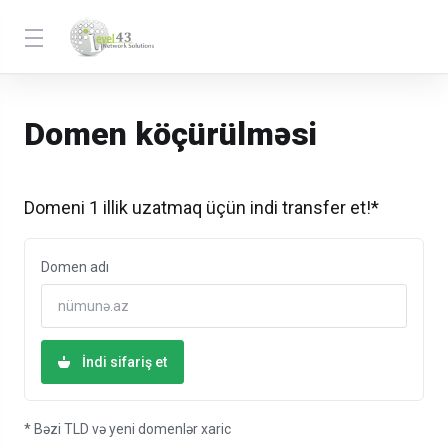
Domen köçürülməsi
Domeni 1 illik uzatmaq üçün indi transfer et!*
Domen adı
İndi sifariş et
* Bəzi TLD və yeni domenlər xaric