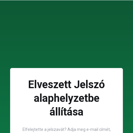
Elveszett Jelszó
alaphelyzetbe
állítása
Elfelejtette a jelszavát? Adja meg e-mail címét,