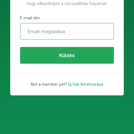
hogy elkezdődjön a visszaállítási folyamat.
E-mail cím
Küldés
Not a member yet?
Új fiók létrehozása