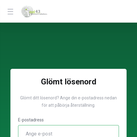
Glömt lösenord
Glömt ditt lösenord? Ange din e-postadress nedan
för att påbörja återställning.
E-postadress